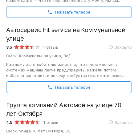
нашем сайте — 4.6) готовы исполнить эту мечту. Им вы
сможете задать вопросы про установку…
Показать телефон
Автосервис Fit service на Коммунальной
улице
3.5
1 отзыв
Закрыто
Омск, Коммунальная улица, 8а/1
Каждому автолюбителю известно, что повреждения в
системах машины легче предупредить, нежели потом
избавляться от них, и потому требуется систематически
осуществлять техническое обслуживание…
Показать телефон
Группа компаний Автомоё на улице 70
лет Октября
4.5
1 отзыв
Закрыто
Омск, улица 70 лет Октября, 35