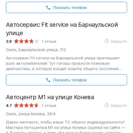
Автотехцентр Токио (рейтинг на…
Показать телефон
Автосервис Fit service на Барнаульской
улице
3.9
1 отзыв
Закрыто
Омск, Барнаульская улица, 7/2
Автосервис Fit service на Барнаульской улице приглашает
всех автолюбителей. Тут готовы провести плановую
диагностику, в которую входит осмотр общего состояния
транспортного средства и кузова,…
Показать телефон
Автоцентр M1 на улице Конева
4.7
1 отзыв
Закрыто
Омск, улица Конева, 36/4
Давно мечтаете, чтобы ваше ТС обрело индивидуальность?
Мастера Автоцентра M1 на улице Конева (оценка на сайте —
4.7) готовы помочь с этим. Им можно будет задать вопросы