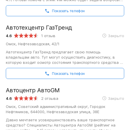
про установку качественной…
Показать телефон
Автотехцентр ГазТренд
4.6
1 отзыв
Закрыто
Омск, Нефтезаводская, 42/1
Автотехцентр ГазТренд предлагает свою помощь
владельцам авто. Тут могут осуществить диагностику, в
которую входит осмотр состояния транспортного средства и
кузова, проверку датчиков и электрооборудования,…
Показать телефон
Автоцентр АвтоGM
4.6
2 отзыва
Закрыто
Омск, Советский административный округ, Городок
Нефтяников, 644000, Нефтезаводская улица, 38Е
Давно мечтаете усовершенствовать ваше транспортное
средство? Специалисты Автоцентра АвтоGM (рейтинг на