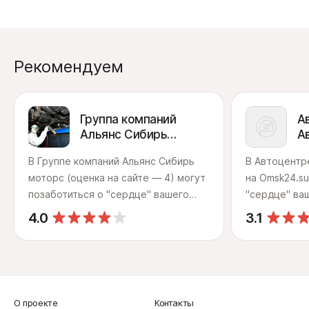
Рекомендуем
Группа компаний
А
Альянс Сибирь
А
моторс
В Группе компаний Альянс Сибирь
В Автоцентр
моторс (оценка на сайте — 4) могут
на Omsk24.su
позаботиться о "сердце" вашего
"сердце" ва
авто. К специалистам компании
специалиста
4.0
3.1
нужно обратиться, если вы
обратиться,
обнаружили необычные звуки при
посторонние
работе двигателя или проблемы с
ДВС или про
его запуском или если транспортное
или если ав
средство стало ощутимо хуже
наращивать 
О проекте
Контакты