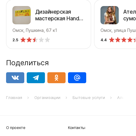
Дизайнерская
Ател
мастерская Hand
сумо
Made
брен
Омск, Пушкина, 67 к1
Омск, улица Пуш
выши
2.5
4.4
Поделиться
Главная
Организации
Бытовые услуги
Альпака
О проекте
Контакты