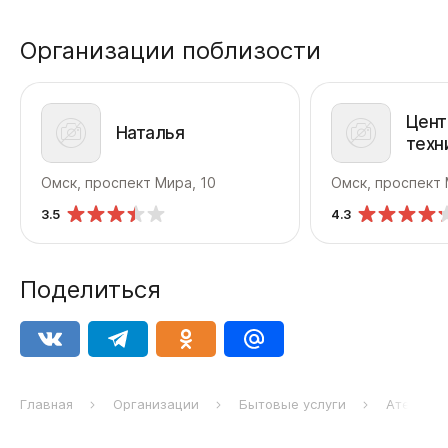
Организации поблизости
Цент
Наталья
техн
обсл
Омск, проспект Мира, 10
Омск, проспект 
касс
Тем
3.5
4.3
Поделиться
Главная
Организации
Бытовые услуги
Ателье Б